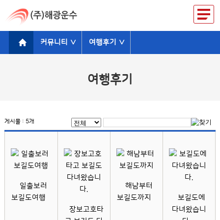
커뮤니티 ∨
여행후기 ∨
여행후기
게시물 : 5개
일출보러
해남부터
보길도여행
보길도까지
보길도에
장보고호타
다녀왔습니