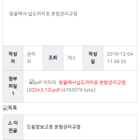
땅끝에서 넙도까지호 운항관리규정
작성
관리
작성
2019-12-04
조회
763
자
자
일
11:36:35
첨부
땅끝에서넙도까지호 운항관리규정
파일
(2024.5.13).pdf
[4793079 byte]
1
△ 이
드림장보고호 운항관리규정
전글